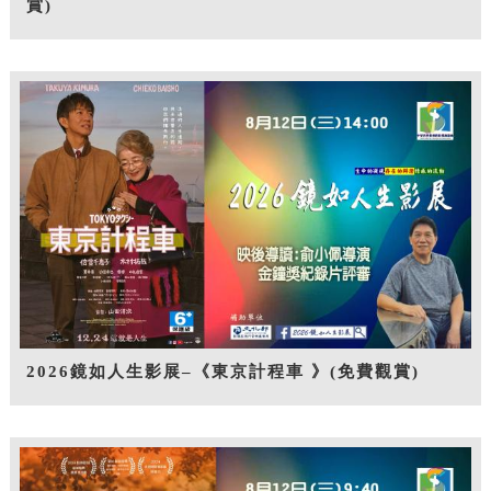
賞)
2026鏡如人生影展–《東京計程車 》(免費觀賞)