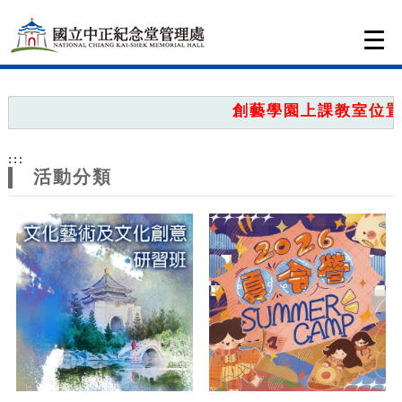
跳到主要內容
網站導覽
Togg
navi
網
站
創藝學園上課教室位置圖
主
:::
題
活動分類