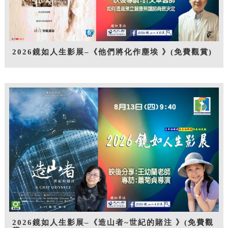
2026鏡如人生影展–《他們將化作塵埃 》(免費觀賞)
2026鏡如人生影展–《造山者~世紀的賭注 》(免費觀