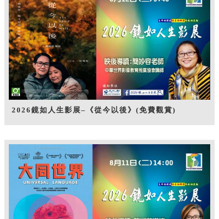
2026鏡如人生影展–《從今以後》(免費觀賞)