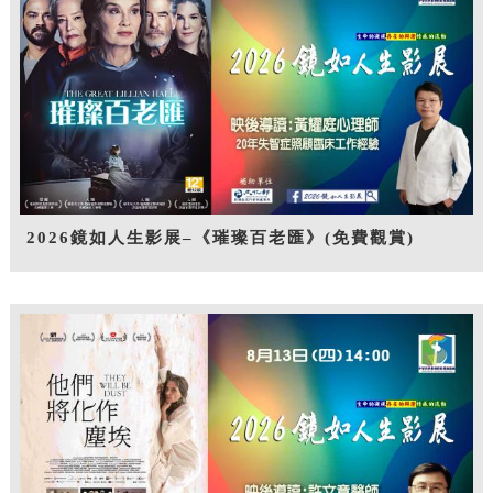
2026鏡如人生影展–《璀璨百老匯》(免費觀賞)