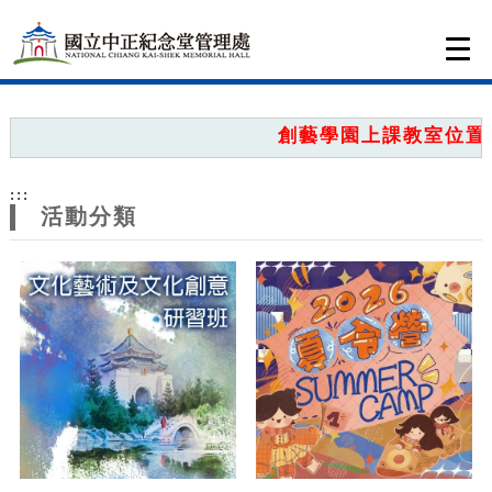
跳到主要內容
網站導覽
Togg
navi
網
站
創藝學園上課教室位置圖
主
:::
題
活動分類