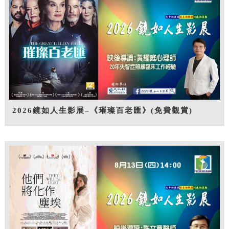
2026鏡如人生影展–《璀璨百老匯》(免費觀賞)