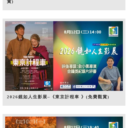
賞)
2026鏡如人生影展–《東京計程車 》(免費觀賞)