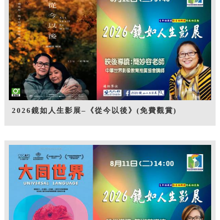
2026鏡如人生影展–《從今以後》(免費觀賞)