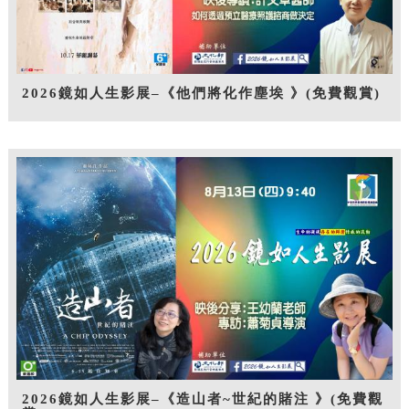
2026鏡如人生影展–《他們將化作塵埃 》(免費觀賞)
2026鏡如人生影展–《造山者~世紀的賭注 》(免費觀