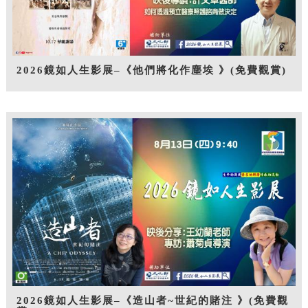
2026鏡如人生影展–《他們將化作塵埃 》(免費觀賞)
2026鏡如人生影展–《造山者~世紀的賭注 》(免費觀