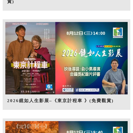
賞)
2026鏡如人生影展–《東京計程車 》(免費觀賞)