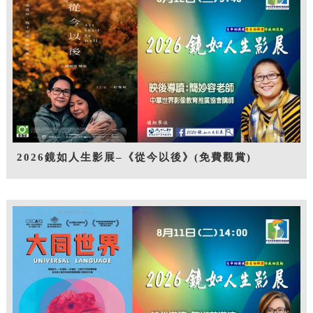
2026鏡如人生影展–《從今以後》(免費觀賞)