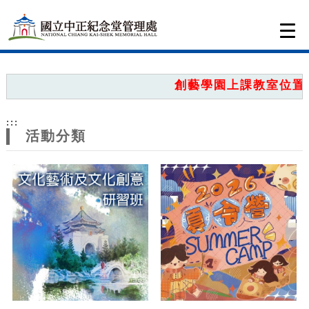
跳到主要內容
網站導覽
Togg
navi
網
站
創藝學園上課教室位置圖
主
:::
題
活動分類