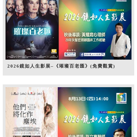
2026鏡如人生影展–《璀璨百老匯》(免費觀賞)