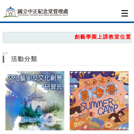
跳到主要內容
網站導覽
Togg
navi
網
站
創藝學園上課教室位置圖，
主
:::
題
活動分類