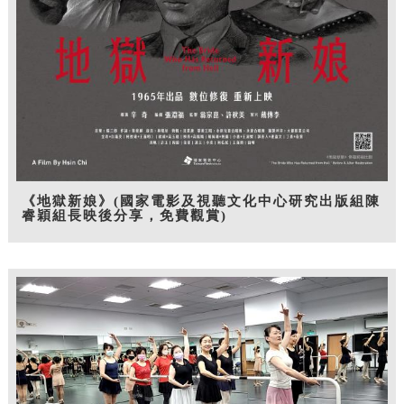
《地獄新娘》(國家電影及視聽文化中心研究出版組陳
睿穎組長映後分享，免費觀賞)