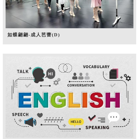
如蝶翩翩-成人芭蕾(D)