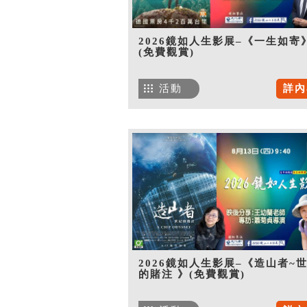
2026鏡如人生影展–《一生如寄
(免費觀賞)
活動
詳內
2026鏡如人生影展–《造山者~
的賭注 》(免費觀賞)