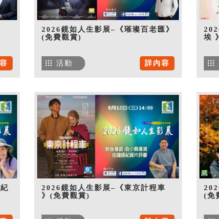
》
2026鏡如人生影展–《璀璨百老匯》
20
(免費觀賞)
埃 
容
活動
詳內容
世紀
2026鏡如人生影展–《東京計程車
20
》(免費觀賞)
(免