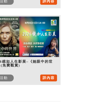
活動
詳內容
26鏡如人生影展–《她眼中的世
(免費觀賞)
活動
詳內容