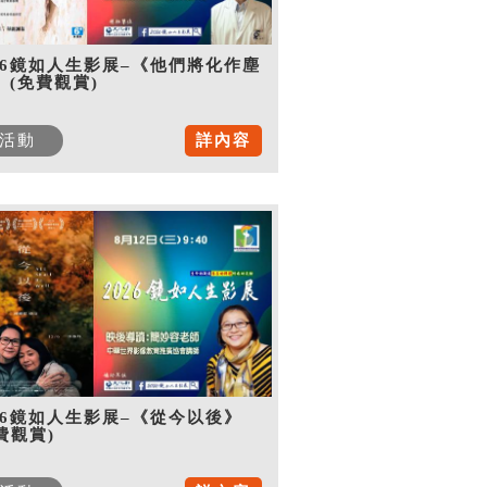
26鏡如人生影展–《他們將化作塵
》(免費觀賞)
活動
詳內容
26鏡如人生影展–《從今以後》
費觀賞)