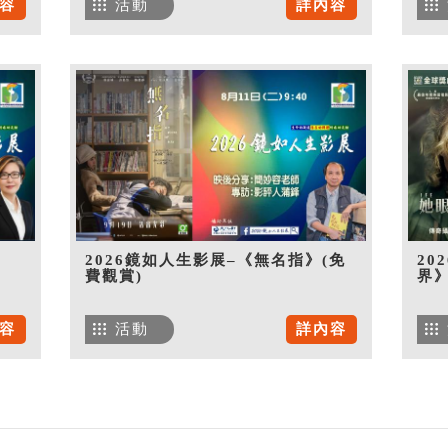
容
活動
詳內容
》
2026鏡如人生影展–《無名指》(免
20
費觀賞)
界》
容
活動
詳內容