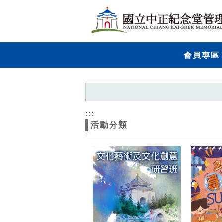
跳到主要內容
網站導覽
網
會員專區
站
主
題
:::
活動分類