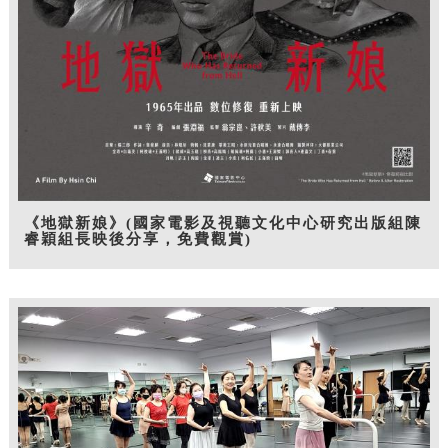
《地獄新娘》(國家電影及視聽文化中心研究出版組陳
睿穎組長映後分享，免費觀賞)