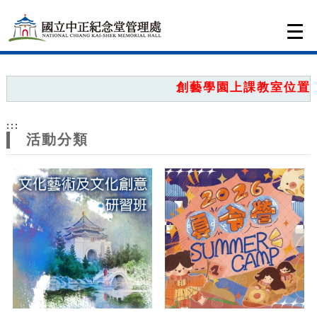
跳到主要內容
網站導覽
Togg
navi
網
站
創藝學園上課教室位置圖，
主
:::
題
活動分類