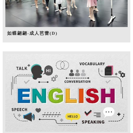
如蝶翩翩-成人芭蕾(D)