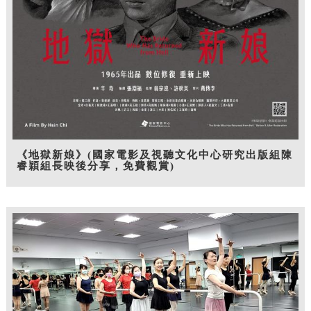
《地獄新娘》(國家電影及視聽文化中心研究出版組陳
睿穎組長映後分享，免費觀賞)