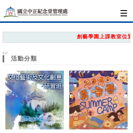
跳到主要內容
網站導覽
Togg
navi
網
站
創藝學園上課教室位置圖
主
:::
題
活動分類