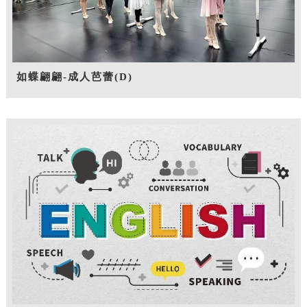
如蝶翩翩-成人芭蕾(D)