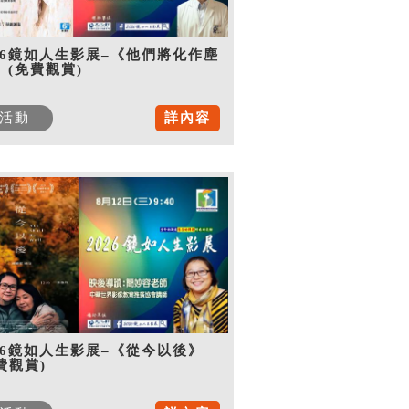
26鏡如人生影展–《他們將化作塵
》(免費觀賞)
活動
詳內容
26鏡如人生影展–《從今以後》
費觀賞)