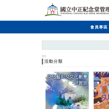
跳到主要內容
網站導覽
網
會員專區
站
主
題
:::
活動分類