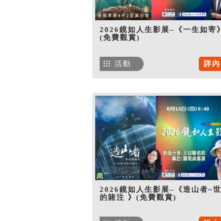
2026鏡如人生影展–《一生如寄
(免費觀賞)
活動
詳內
2026鏡如人生影展–《造山者~
的賭注 》(免費觀賞)