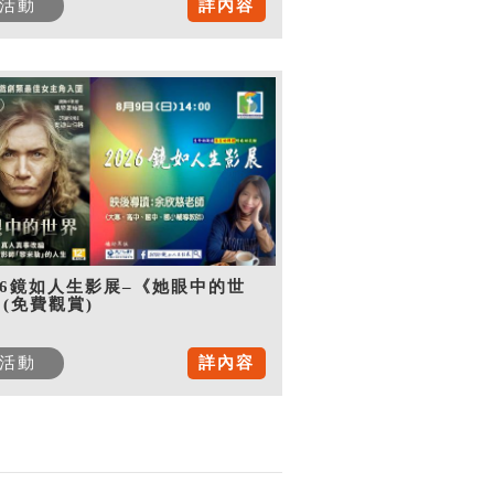
活動
詳內容
26鏡如人生影展–《她眼中的世
(免費觀賞)
活動
詳內容