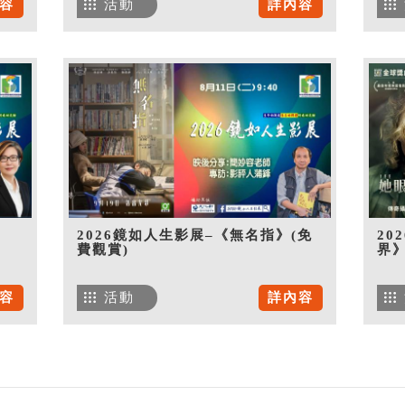
容
活動
詳內容
》
2026鏡如人生影展–《無名指》(免
20
費觀賞)
界》
容
活動
詳內容