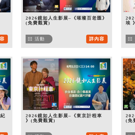
》
2026鏡如人生影展–《璀璨百老匯》
20
(免費觀賞)
埃 
容
活動
詳內容
世紀
2026鏡如人生影展–《東京計程車
20
》(免費觀賞)
(免