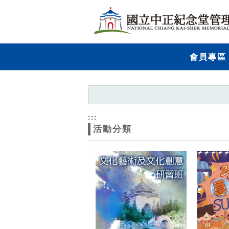
跳到主要內容
網站導覽
網
會員專區
站
主
題
:::
活動分類