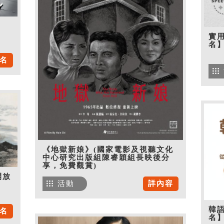
實用
名
名
《地獄新娘》(國家電影及視聽文化
中心研究出版組陳睿穎組長映後分
享，免費觀賞)
開放
活動
詳內容
韓語
名
名