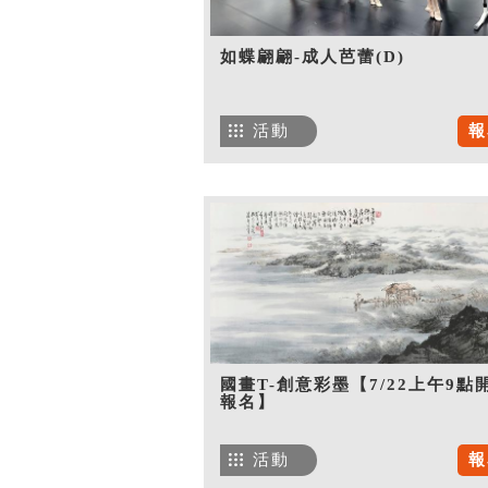
如蝶翩翩-成人芭蕾(D)
活動
報
國畫T-創意彩墨【7/22上午9點
報名】
活動
報