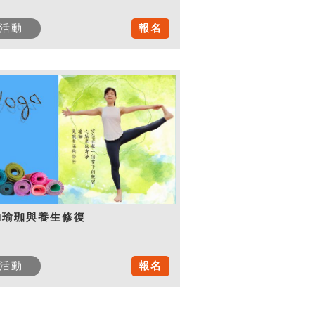
活動
報名
動瑜珈與養生修復
活動
報名