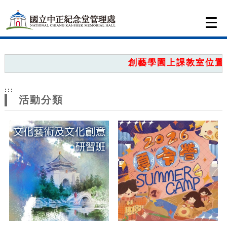
跳到主要內容
網站導覽
Togg
navi
網
站
創藝學園上課教室位置圖
主
:::
題
活動分類