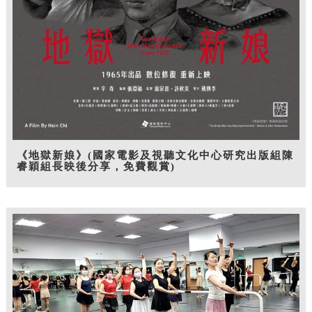
《地獄新娘》(國家電影及視聽文化中心研究出版組陳
睿穎組長映後分享，免費觀賞)