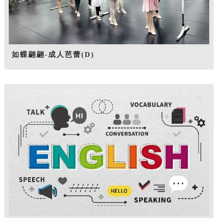
如蝶翩翩-成人芭蕾(D)