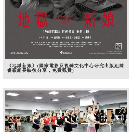
《地獄新娘》(國家電影及視聽文化中心研究出版組陳
睿穎組長映後分享，免費觀賞)