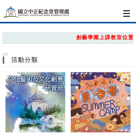
跳到主要內容
網站導覽
Togg
navi
網
站
創藝學園上課教室位置圖
主
:::
題
活動分類