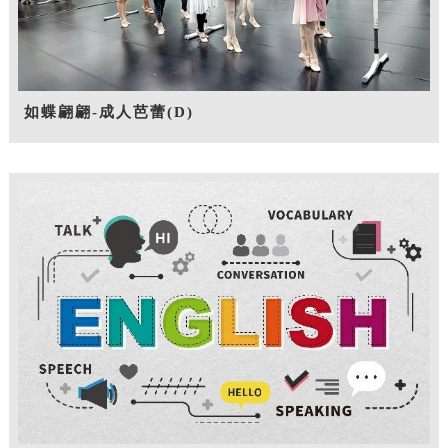
如蝶翩翩-成人芭蕾(D)