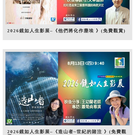
2026鏡如人生影展–《他們將化作塵埃 》(免費觀賞)
2026鏡如人生影展–《造山者~世紀的賭注 》(免費觀