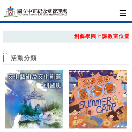
跳到主要內容
網站導覽
Togg
navi
網
站
創藝學園上課教室位置圖，
主
:::
題
活動分類