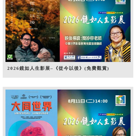
2026鏡如人生影展–《從今以後》(免費觀賞)