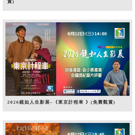
賞)
2026鏡如人生影展–《東京計程車 》(免費觀賞)