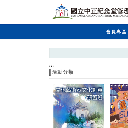
跳到主要內容
網站導覽
網
會員專區
站
主
題
:::
活動分類