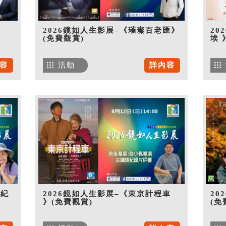
》
2026鏡如人生影展–《璀璨百老匯》
20
(免費觀賞)
埃 
容
活動
詳內容
世紀
2026鏡如人生影展–《東京計程車
20
》(免費觀賞)
(免