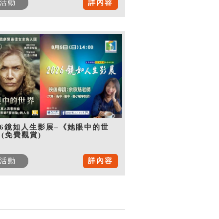
活動
詳內容
26鏡如人生影展–《她眼中的世
(免費觀賞)
活動
詳內容