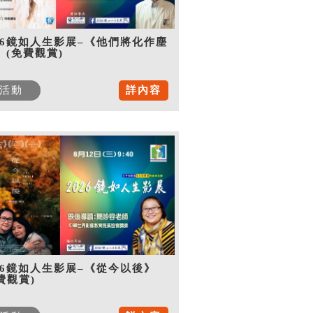
26鏡如人生影展–《他們將化作塵
》(免費觀賞)
活動
詳內容
26鏡如人生影展–《從今以後》
費觀賞)