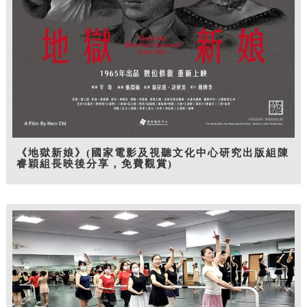
《地獄新娘》(國家電影及視聽文化中心研究出版組陳
睿穎組長映後分享，免費觀賞)