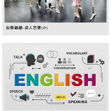
如蝶翩翩-成人芭蕾(D)