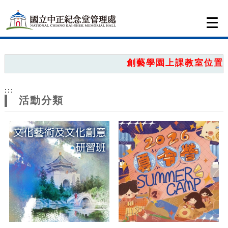
跳到主要內容
網站導覽
Togg
navi
網
站
創藝學園上課教室位置圖
主
:::
題
活動分類