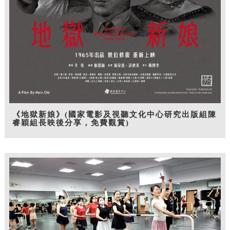
《地獄新娘》(國家電影及視聽文化中心研究出版組陳
睿穎組長映後分享，免費觀賞)