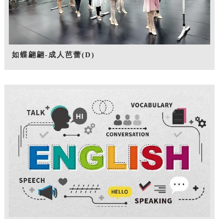
如蝶翩翩-成人芭蕾(D)