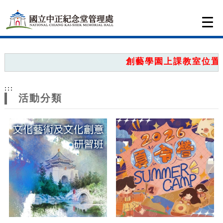
跳到主要內容
網站導覽
Togg
navi
網
站
創藝學園上課教室位置圖
主
:::
題
活動分類