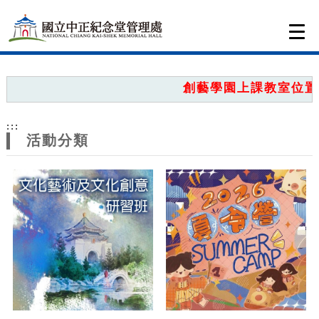
跳到主要內容
網站導覽
Togg
navi
網
站
創藝學園上課教室位置圖
主
:::
題
活動分類