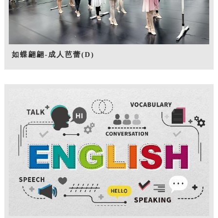
如蝶翩翩-成人芭蕾(D)