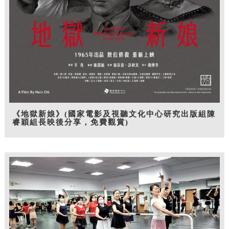
《地獄新娘》(國家電影及視聽文化中心研究出版組陳
睿穎組長映後分享，免費觀賞)