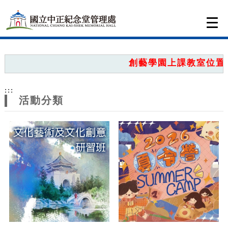
跳到主要內容
網站導覽
Togg
navi
網
站
創藝學園上課教室位置圖
主
:::
題
活動分類