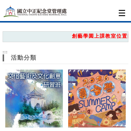
跳到主要內容
網站導覽
Togg
navi
網
站
創藝學園上課教室位置圖，
主
:::
題
活動分類