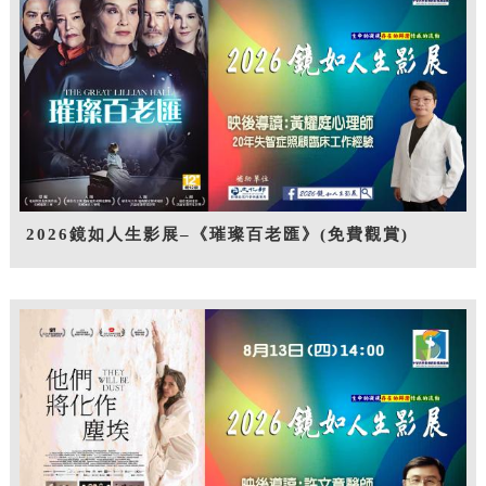
2026鏡如人生影展–《璀璨百老匯》(免費觀賞)