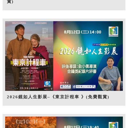
賞)
2026鏡如人生影展–《東京計程車 》(免費觀賞)