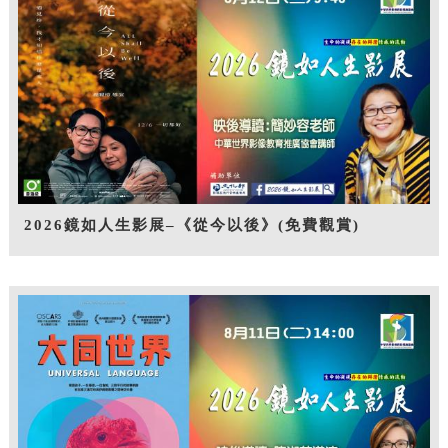
2026鏡如人生影展–《從今以後》(免費觀賞)