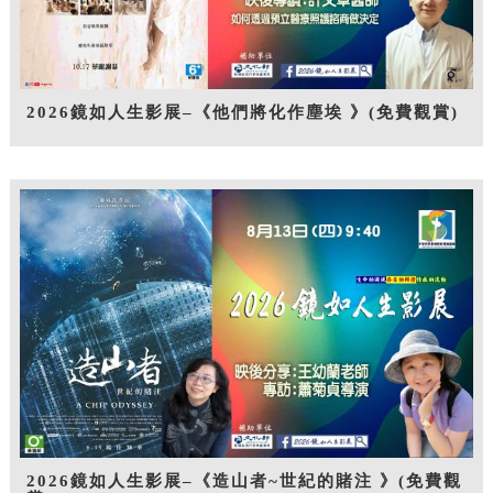
2026鏡如人生影展–《他們將化作塵埃 》(免費觀賞)
2026鏡如人生影展–《造山者~世紀的賭注 》(免費觀