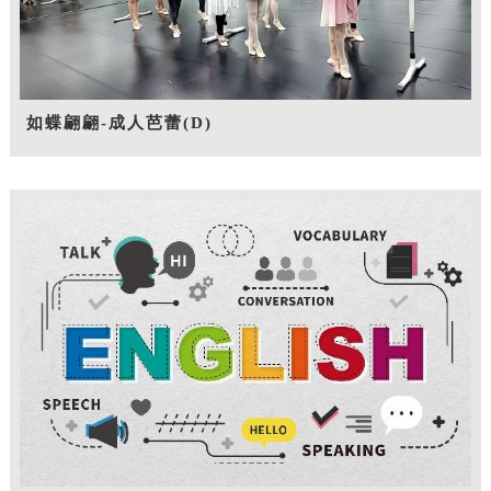
如蝶翩翩-成人芭蕾(D)