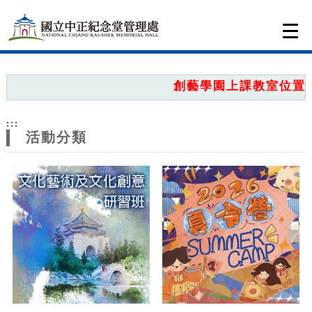
跳到主要內容
網站導覽
Togg
navi
網
站
創藝學園上課教室位置圖
主
:::
題
活動分類