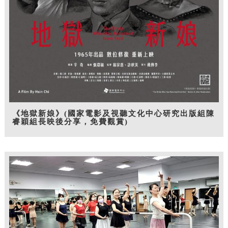
《地獄新娘》(國家電影及視聽文化中心研究出版組陳
睿穎組長映後分享，免費觀賞)