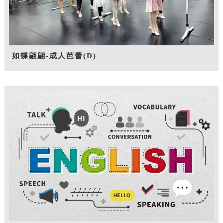
如蝶翩翩-成人芭蕾(D)