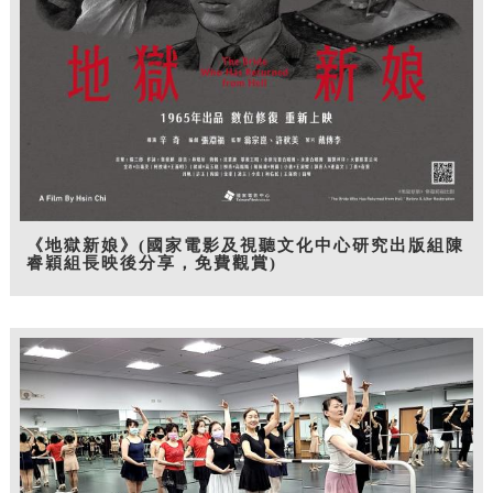
《地獄新娘》(國家電影及視聽文化中心研究出版組陳
睿穎組長映後分享，免費觀賞)