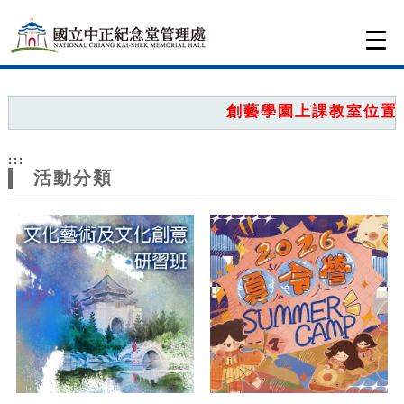
跳到主要內容
網站導覽
Togg
navi
網
站
創藝學園上課教室位置圖
主
:::
題
活動分類