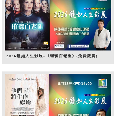
2026鏡如人生影展–《璀璨百老匯》(免費觀賞)