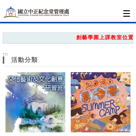
跳到主要內容
網站導覽
Togg
navi
網
站
創藝學園上課教室位置圖
主
:::
題
活動分類