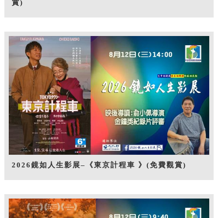
賞)
2026鏡如人生影展–《東京計程車 》(免費觀賞)