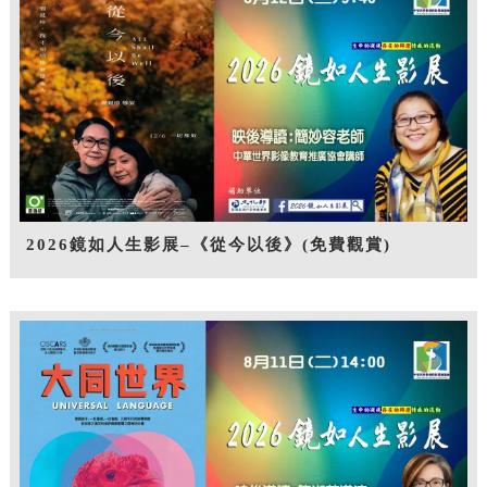
2026鏡如人生影展–《從今以後》(免費觀賞)