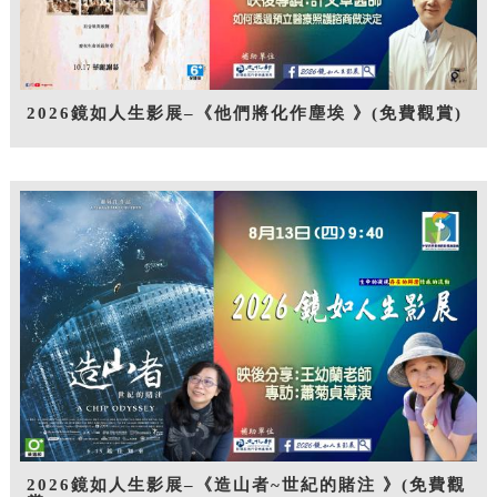
2026鏡如人生影展–《他們將化作塵埃 》(免費觀賞)
2026鏡如人生影展–《造山者~世紀的賭注 》(免費觀