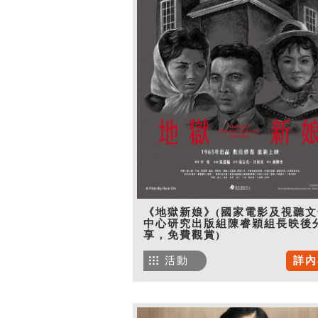
《地獄新娘》(國家電影及視聽文
中心研究出版組陳睿穎組長映後
享，免費觀賞)
活動
詳內