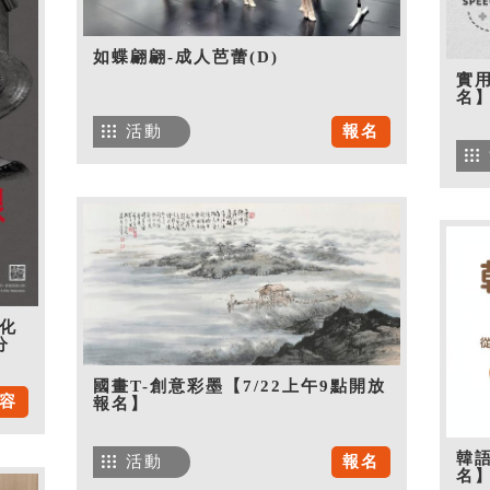
如蝶翩翩-成人芭蕾(D)
實用
名
活動
報名
化
分
國畫T-創意彩墨【7/22上午9點開放
容
報名】
韓語
活動
報名
名