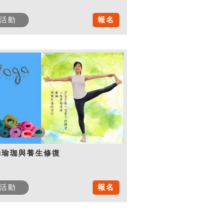
活動
報名
動瑜珈與養生修復
活動
報名