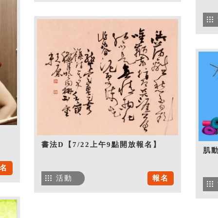
書法D【7/22上午9點開放報名】
肌
名
活動
報名