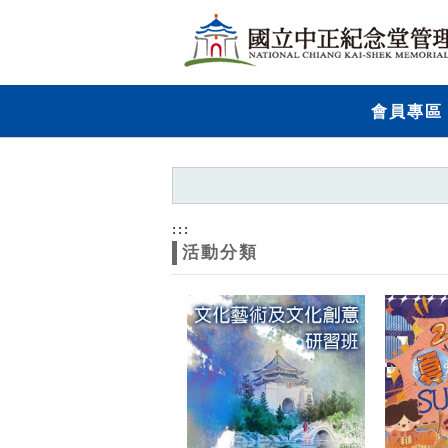
跳到主要內容
網站導覽
網
會員專區
站
主
題
:::
活動分類