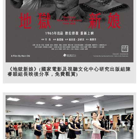
《地獄新娘》(國家電影及視聽文化中心研究出版組陳
睿穎組長映後分享，免費觀賞)