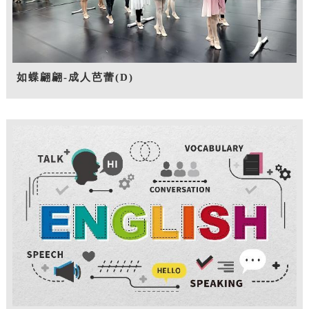
如蝶翩翩-成人芭蕾(D)