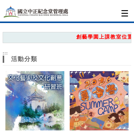
跳到主要內容
網站導覽
Togg
navi
網
站
創藝學園上課教室位置圖
主
:::
題
活動分類