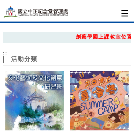
跳到主要內容
網站導覽
Togg
navi
網
站
創藝學園上課教室位置圖
主
:::
題
活動分類