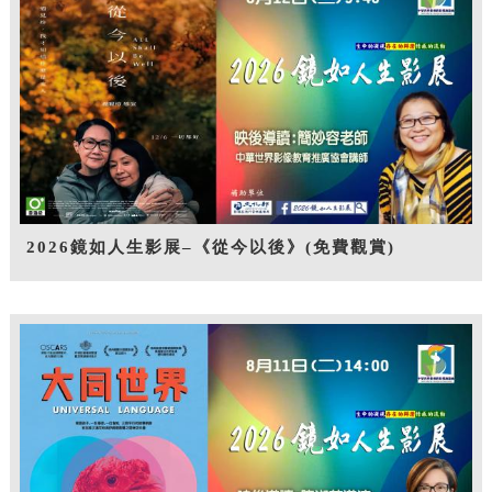
2026鏡如人生影展–《從今以後》(免費觀賞)