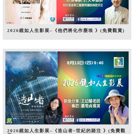
2026鏡如人生影展–《他們將化作塵埃 》(免費觀賞)
2026鏡如人生影展–《造山者~世紀的賭注 》(免費觀