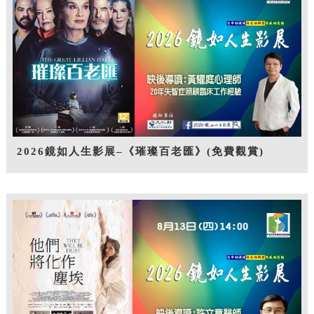
2026鏡如人生影展–《璀璨百老匯》(免費觀賞)