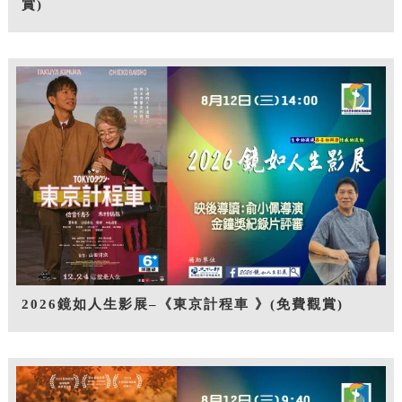
賞)
2026鏡如人生影展–《東京計程車 》(免費觀賞)