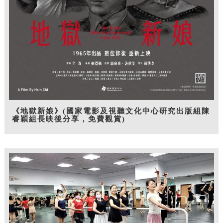
《地獄新娘》(國家電影及視聽文化中心研究出版組陳
睿穎組長映後分享，免費觀賞)