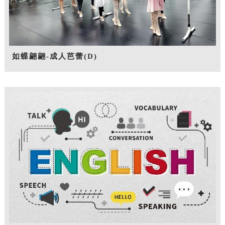
如蝶翩翩-成人芭蕾(D)