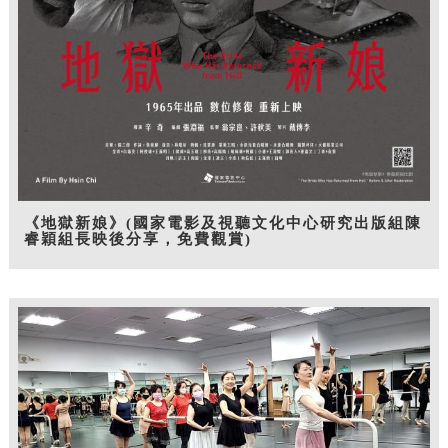
《地獄新娘》(國家電影及視聽文化中心研究出版組陳
睿穎組長映後分享，免費觀賞)