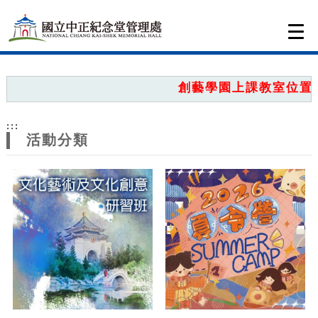
跳到主要內容
網站導覽
Togg
navi
網
站
創藝學園上課教室位置圖
主
:::
題
活動分類