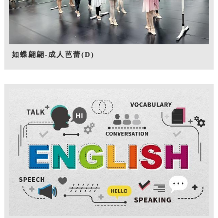
如蝶翩翩-成人芭蕾(D)