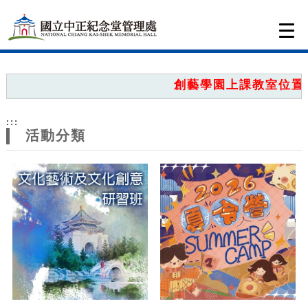
跳到主要內容
網站導覽
Togg
navi
網
站
創藝學園上課教室位置圖
主
:::
題
活動分類