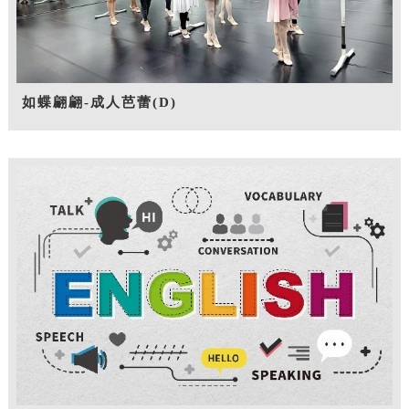
如蝶翩翩-成人芭蕾(D)