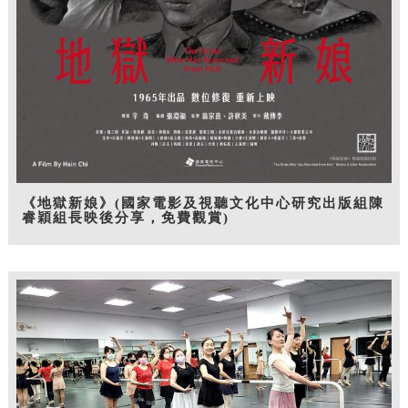
《地獄新娘》(國家電影及視聽文化中心研究出版組陳
睿穎組長映後分享，免費觀賞)