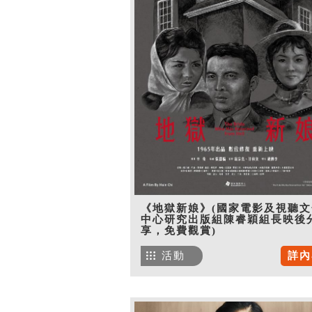
《地獄新娘》(國家電影及視聽文
中心研究出版組陳睿穎組長映後
享，免費觀賞)
活動
詳內