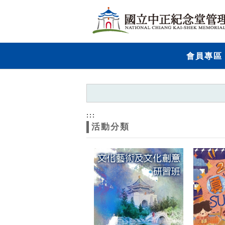
跳到主要內容
網站導覽
網
會員專區
站
主
題
:::
活動分類