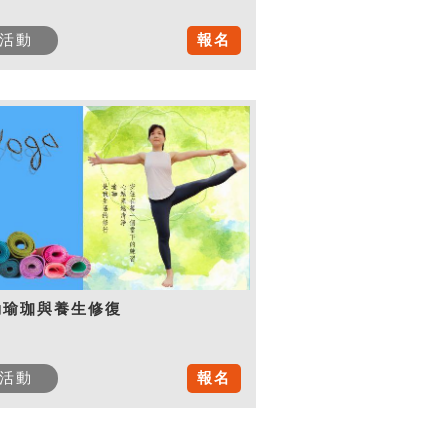
活動
報名
動瑜珈與養生修復
活動
報名