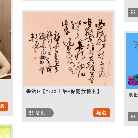
書法D【7/22上午9點開放報名】
肌
名
活動
報名