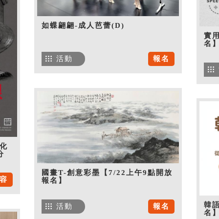
如蝶翩翩-成人芭蕾(D)
實用
名
活動
報名
化
分
國畫T-創意彩墨【7/22上午9點開放
容
報名】
韓語
活動
報名
名