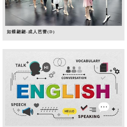
如蝶翩翩-成人芭蕾(D)