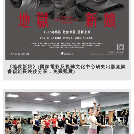
《地獄新娘》(國家電影及視聽文化中心研究出版組陳
睿穎組長映後分享，免費觀賞)