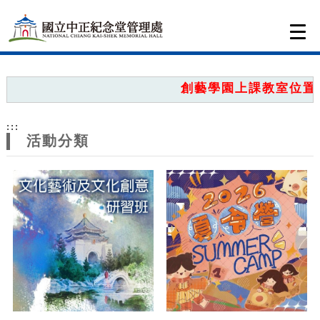
跳到主要內容
網站導覽
Togg
navi
網
站
創藝學園上課教室位置圖
主
:::
題
活動分類