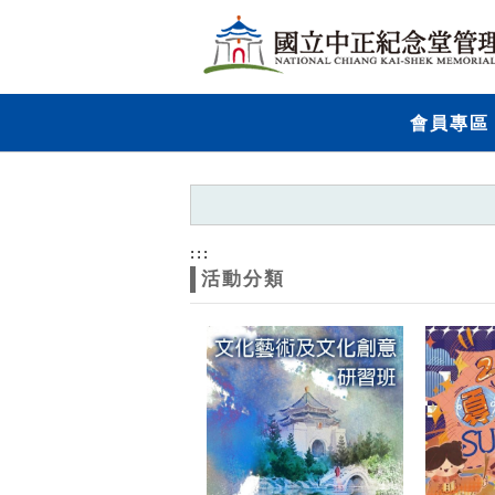
跳到主要內容
網站導覽
網
會員專區
站
主
題
:::
活動分類