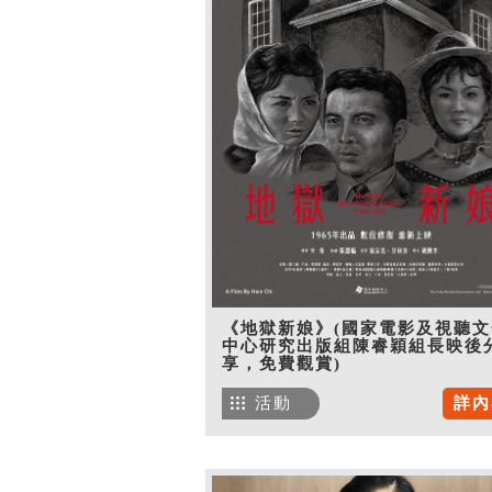
《地獄新娘》(國家電影及視聽文
中心研究出版組陳睿穎組長映後
享，免費觀賞)
活動
詳內