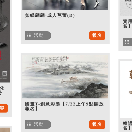
如蝶翩翩-成人芭蕾(D)
實用
名
活動
報名
化
分
國畫T-創意彩墨【7/22上午9點開放
容
報名】
韓語
活動
報名
名