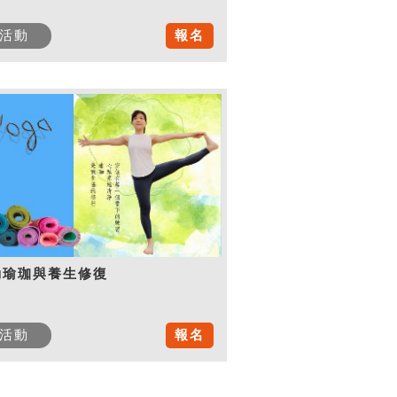
活動
報名
動瑜珈與養生修復
活動
報名