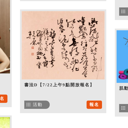
書法D【7/22上午9點開放報名】
肌
名
活動
報名