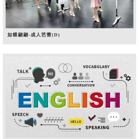
如蝶翩翩-成人芭蕾(D)