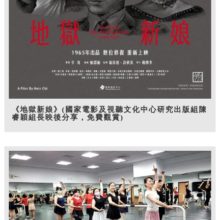
《地獄新娘》(國家電影及視聽文化中心研究出版組陳
睿穎組長映後分享，免費觀賞)