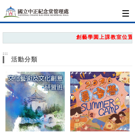
跳到主要內容
網站導覽
Togg
navi
網
站
創藝學園上課教室位置圖
主
:::
題
活動分類