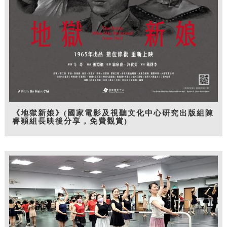
《地獄新娘》(國家電影及視聽文化中心研究出版組陳
睿穎組長映後分享，免費觀賞)