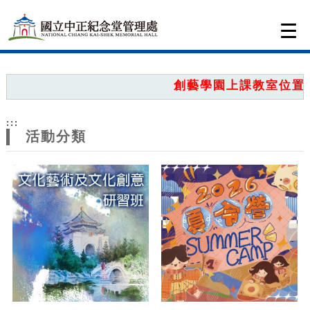
跳到主要內容
網站導覽
Togg
navi
網
站
創藝學園上課教室位置圖
主
:::
題
活動分類