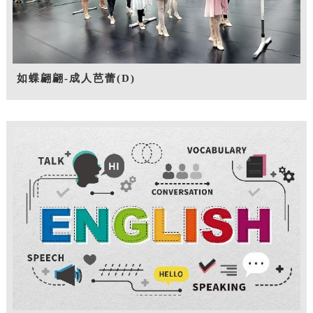
如蝶翩翩-成人芭蕾(D)