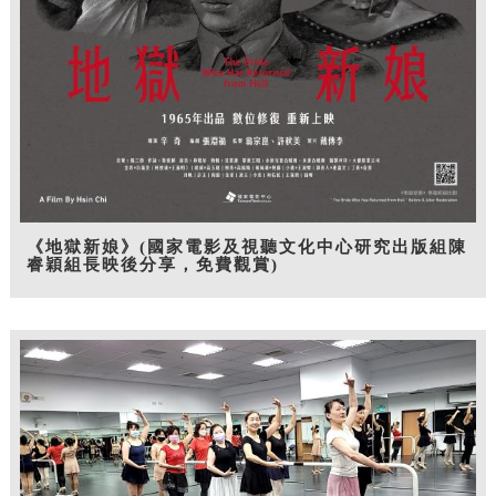
《地獄新娘》(國家電影及視聽文化中心研究出版組陳
睿穎組長映後分享，免費觀賞)