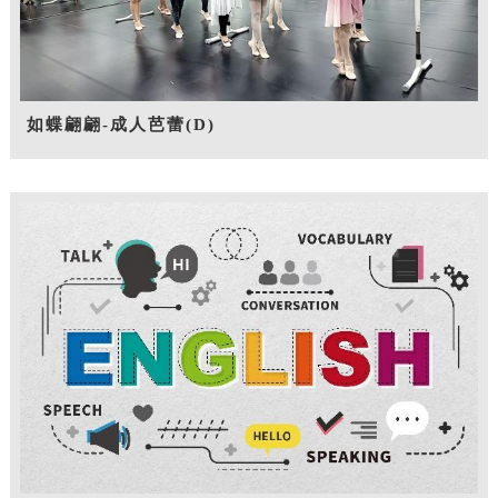
如蝶翩翩-成人芭蕾(D)