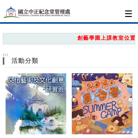
跳到主要內容
網站導覽
Togg
navi
網
站
創藝學園上課教室位置圖
主
:::
題
活動分類