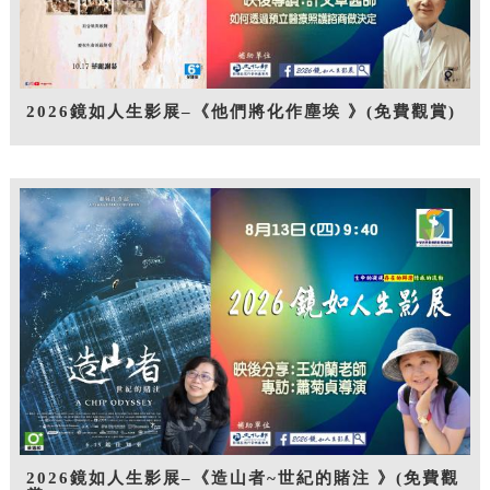
2026鏡如人生影展–《他們將化作塵埃 》(免費觀賞)
2026鏡如人生影展–《造山者~世紀的賭注 》(免費觀