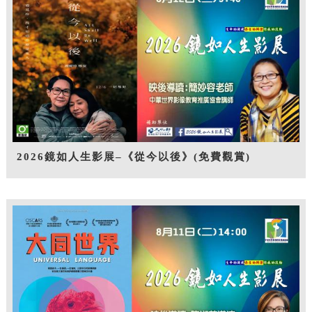
2026鏡如人生影展–《從今以後》(免費觀賞)