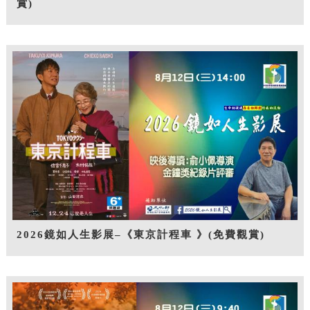
賞)
2026鏡如人生影展–《東京計程車 》(免費觀賞)