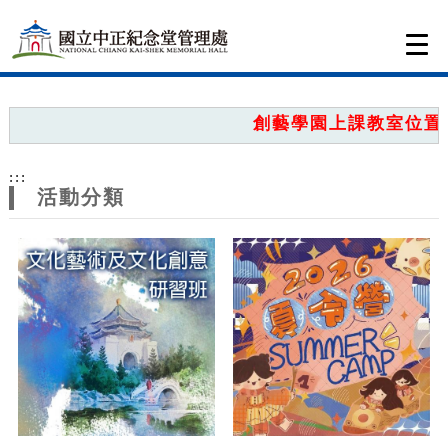
跳到主要內容
網站導覽
Togg
navi
網
站
創藝學園上課教室位置圖
主
:::
題
活動分類