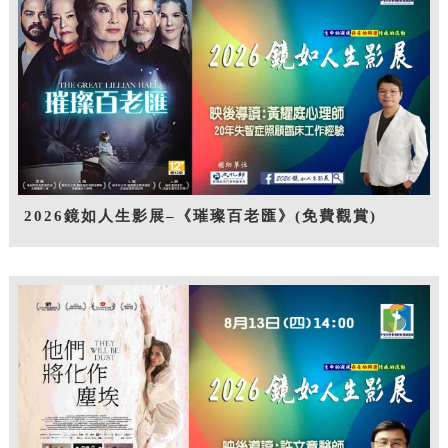
2026鏡如人生影展–《璀璨百老匯》(免費觀賞)