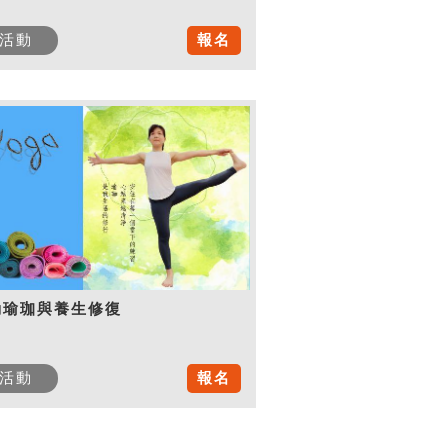
活動
報名
動瑜珈與養生修復
活動
報名