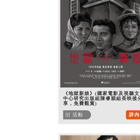
《地獄新娘》(國家電影及視聽文
中心研究出版組陳睿穎組長映後
享，免費觀賞)
活動
詳內