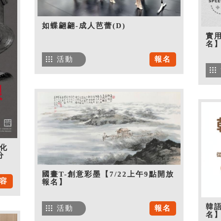
如蝶翩翩-成人芭蕾(D)
實用
名
活動
報名
化
分
國畫T-創意彩墨【7/22上午9點開放
容
報名】
韓語
活動
報名
名