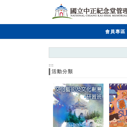
跳到主要內容
網站導覽
網
會員專區
站
主
題
:::
活動分類