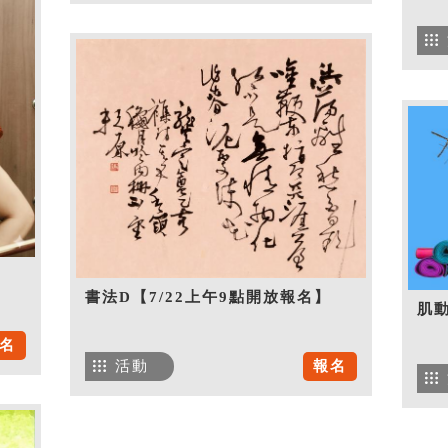
書法D【7/22上午9點開放報名】
肌
名
活動
報名