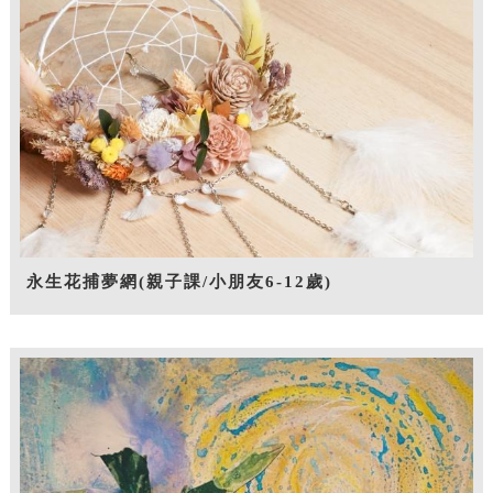
永生花捕夢網(親子課/小朋友6-12歲)