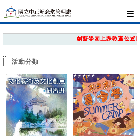
跳到主要內容
網站導覽
Togg
navi
網
站
創藝學園上課教室位置圖，
主
:::
題
活動分類