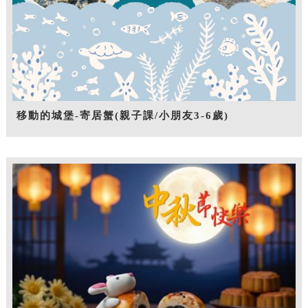
移動的城堡-寄居蟹(親子課/小朋友3-6歲)