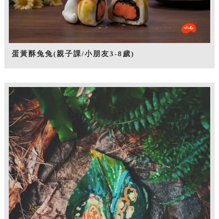
蛋黃酥兔兔(親子課/小朋友3-8歲)