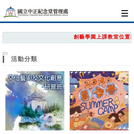
跳到主要內容
網站導覽
Togg
navi
網
站
創藝學園上課教室位置圖，
主
:::
題
活動分類