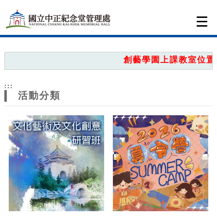
跳到主要內容
網站導覽
Togg
navi
網
站
創藝學園上課教室位置圖
主
:::
題
活動分類