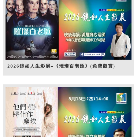
2026鏡如人生影展–《璀璨百老匯》(免費觀賞)