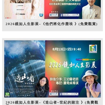
2026鏡如人生影展–《他們將化作塵埃 》(免費觀賞)
2026鏡如人生影展–《造山者~世紀的賭注 》(免費觀