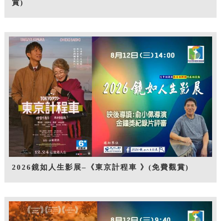
賞)
2026鏡如人生影展–《東京計程車 》(免費觀賞)