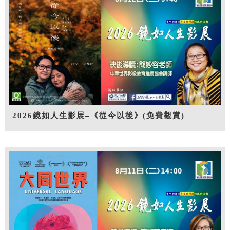
2026鏡如人生影展–《從今以後》(免費觀賞)