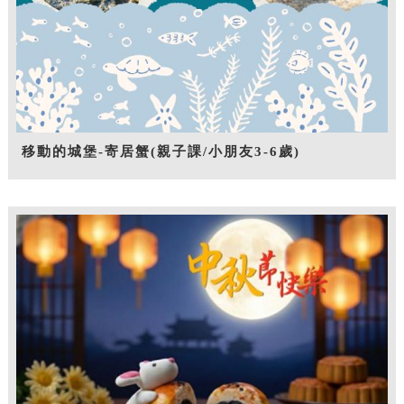
移動的城堡-寄居蟹(親子課/小朋友3-6歲)