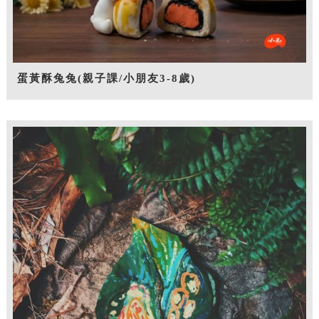
蛋黃酥兔兔(親子課/小朋友3-8歲)