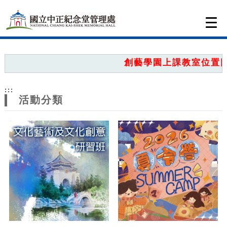
跳到主要內容
網站導覽
Togg
navi
網
站
創藝學園上課教室位置圖，
主
:::
題
活動分類