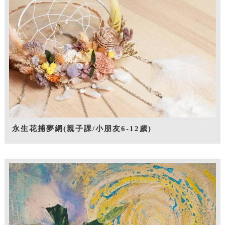
永生花捕夢網(親子課/小朋友6-12歲)