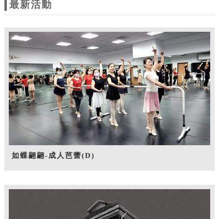
最新活動
如蝶翩翩-成人芭蕾(D)