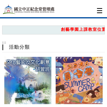
跳到主要內容
網站導覽
Togg
navi
網
站
創藝學園上課教室位置圖
主
:::
題
活動分類