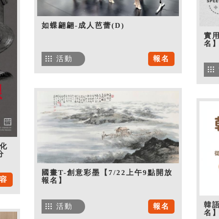
如蝶翩翩-成人芭蕾(D)
實用
名
活動
報名
化
分
國畫T-創意彩墨【7/22上午9點開放
容
報名】
韓語
活動
報名
名