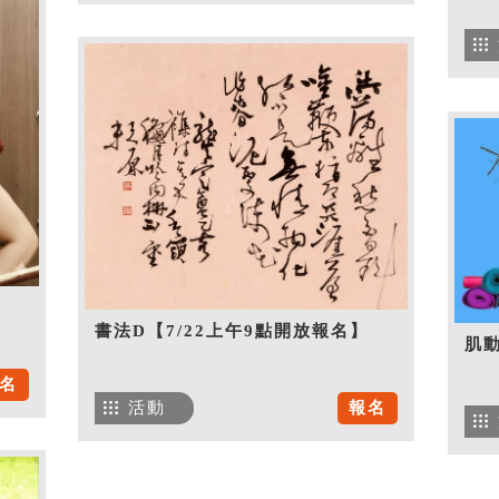
書法D【7/22上午9點開放報名】
肌
名
活動
報名