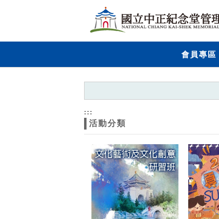
跳到主要內容
網站導覽
網
會員專區
站
主
題
:::
活動分類