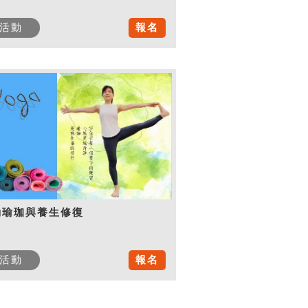
活動
報名
動瑜珈與養生修復
活動
報名