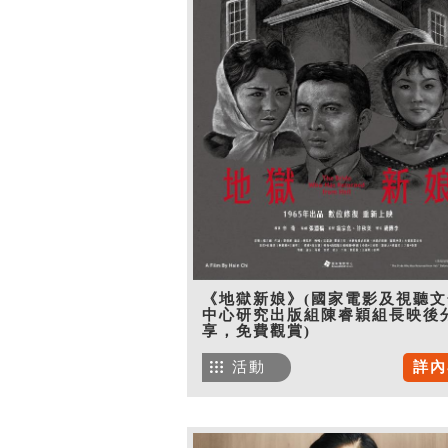
《地獄新娘》(國家電影及視聽文
中心研究出版組陳睿穎組長映後
享，免費觀賞)
活動
詳內