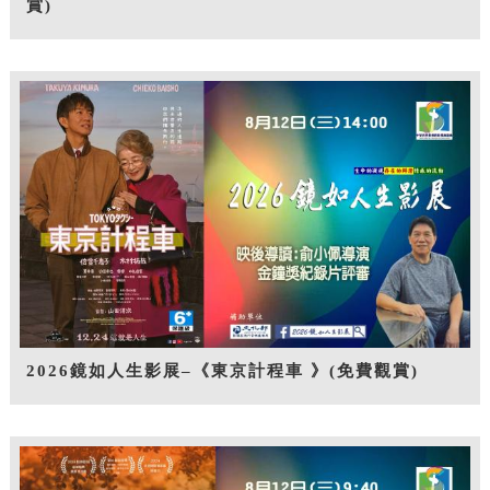
賞)
2026鏡如人生影展–《東京計程車 》(免費觀賞)