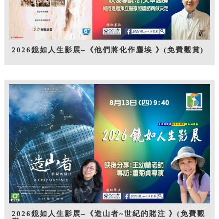
2026鏡如人生影展–《他們將化作塵埃 》(免費觀賞)
2026鏡如人生影展–《造山者~世紀的賭注 》(免費觀