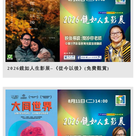
2026鏡如人生影展–《從今以後》(免費觀賞)