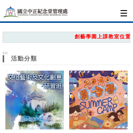
跳到主要內容
網站導覽
Togg
navi
網
站
創藝學園上課教室位置圖
主
:::
題
活動分類