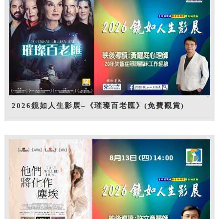
2026鏡如人生影展–《璀璨百老匯》(免費觀賞)