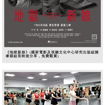
《地獄新娘》(國家電影及視聽文化中心研究出版組陳
睿穎組長映後分享，免費觀賞)