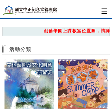
跳到主要內容
網站導覽
Togg
navi
網
站
創藝學園上課教室位置圖，請詳見
主
:::
題
活動分類