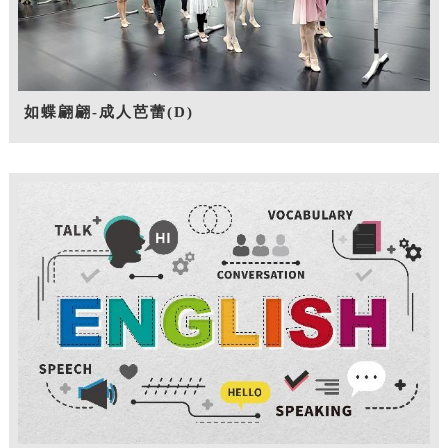
如蝶翩翩-成人芭蕾(D)