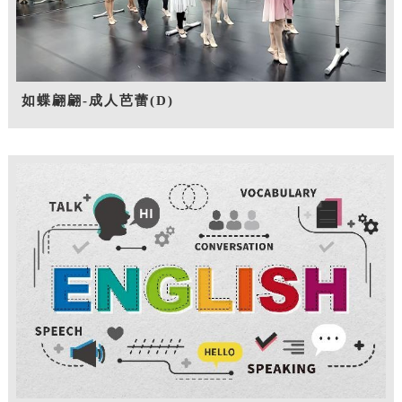
如蝶翩翩-成人芭蕾(D)