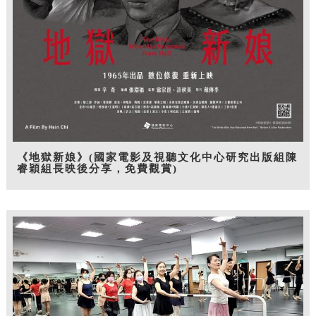
《地獄新娘》(國家電影及視聽文化中心研究出版組陳
睿穎組長映後分享，免費觀賞)