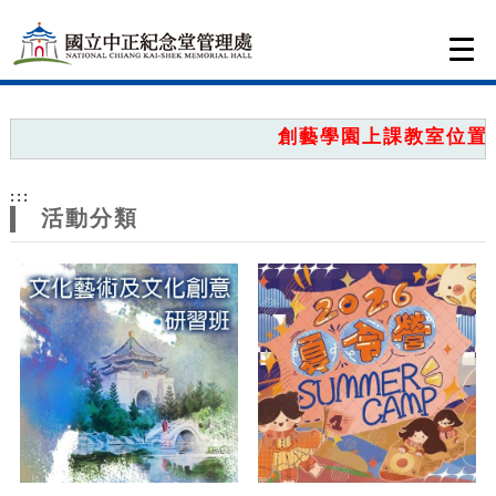
跳到主要內容
網站導覽
Togg
navi
網
站
創藝學園上課教室位置圖
主
:::
題
活動分類