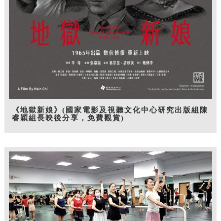
《地獄新娘》(國家電影及視聽文化中心研究出版組陳
睿穎組長映後分享，免費觀賞)