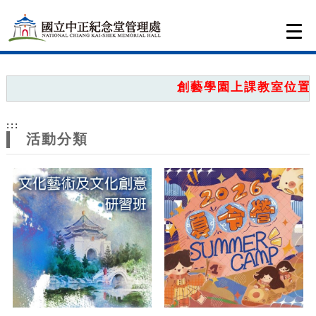
跳到主要內容
網站導覽
Togg
navi
網
站
創藝學園上課教室位置圖
主
:::
題
活動分類