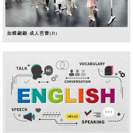
如蝶翩翩-成人芭蕾(D)