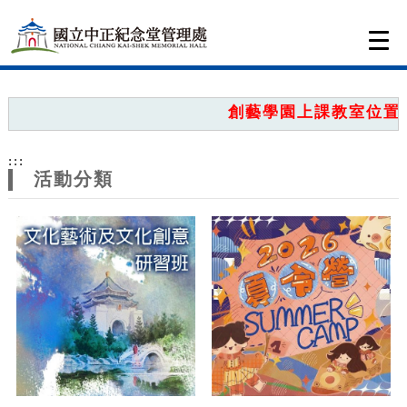
跳到主要內容
網站導覽
Togg
navi
網
站
創藝學園上課教室位置圖
主
:::
題
活動分類