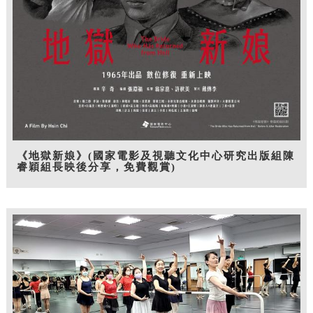
《地獄新娘》(國家電影及視聽文化中心研究出版組陳
睿穎組長映後分享，免費觀賞)