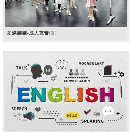
如蝶翩翩-成人芭蕾(D)