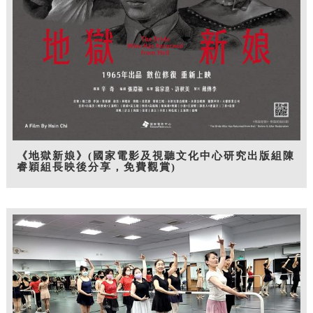
《地獄新娘》(國家電影及視聽文化中心研究出版組陳
睿穎組長映後分享，免費觀賞)