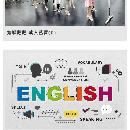
如蝶翩翩-成人芭蕾(D)