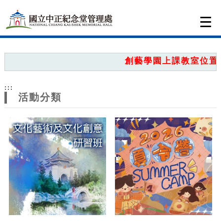
跳到主要內容
網站導覽
Togg
navi
網
站
創藝學園上課教室位置圖
主
:::
題
活動分類