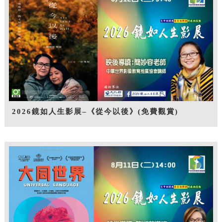
2026鏡如人生影展–《從今以後》(免費觀賞)