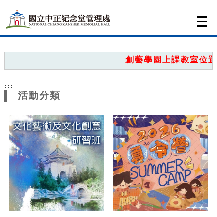
跳到主要內容
網站導覽
Togg
navi
網
站
創藝學園上課教室位置圖
主
:::
題
活動分類