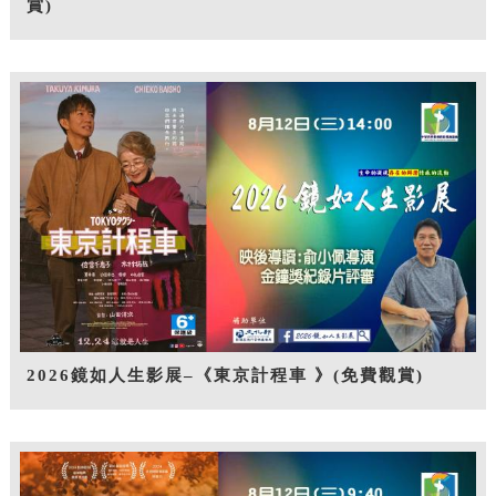
賞)
2026鏡如人生影展–《東京計程車 》(免費觀賞)