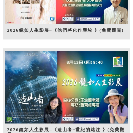
2026鏡如人生影展–《他們將化作塵埃 》(免費觀賞)
2026鏡如人生影展–《造山者~世紀的賭注 》(免費觀