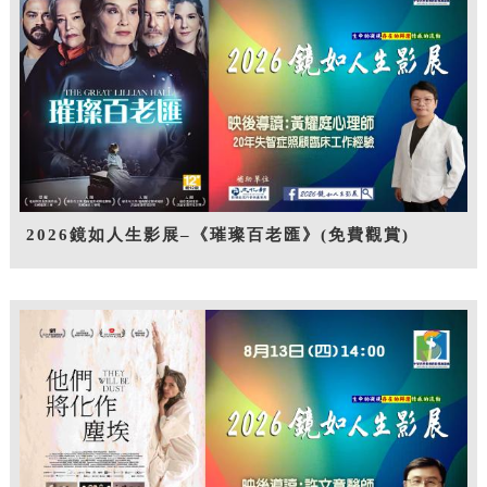
2026鏡如人生影展–《璀璨百老匯》(免費觀賞)