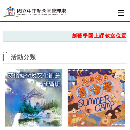
跳到主要內容
網站導覽
Togg
navi
網
站
創藝學園上課教室位置圖，
主
:::
題
活動分類