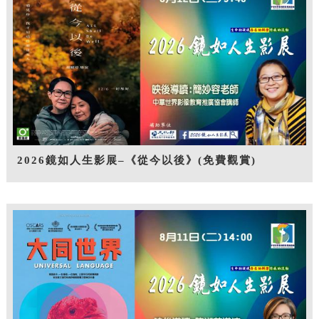
2026鏡如人生影展–《從今以後》(免費觀賞)