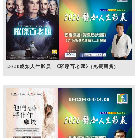
2026鏡如人生影展–《璀璨百老匯》(免費觀賞)