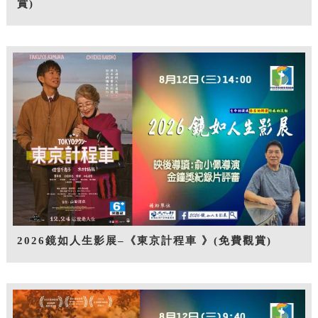
賞)
2026鏡如人生影展–《東京計程車 》(免費觀賞)