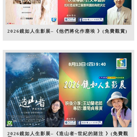
2026鏡如人生影展–《他們將化作塵埃 》(免費觀賞)
2026鏡如人生影展–《造山者~世紀的賭注 》(免費觀