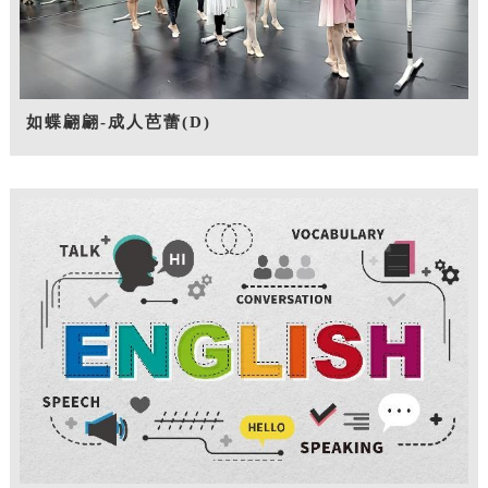
如蝶翩翩-成人芭蕾(D)