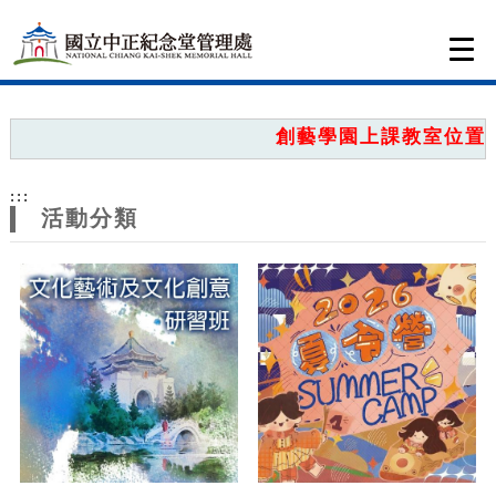
跳到主要內容
網站導覽
Togg
navi
網
站
創藝學園上課教室位置圖
主
:::
題
活動分類