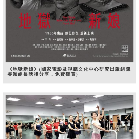
《地獄新娘》(國家電影及視聽文化中心研究出版組陳
睿穎組長映後分享，免費觀賞)